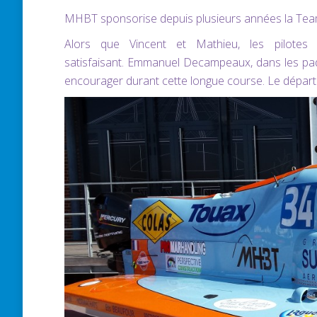
MHBT sponsorise depuis plusieurs années la Team
Alors que Vincent et Mathieu, les pilotes
satisfaisant. Emmanuel Decampeaux, dans les p
encourager durant cette longue course. Le départ