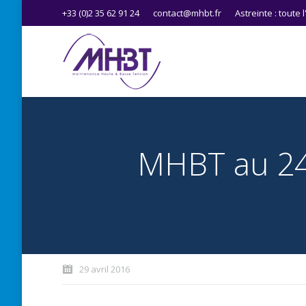
+33 (0)2 35 62 91 24
contact@mhbt.fr
Astreinte : toute 
MHBT au 24
You are here:
29 avril 2016