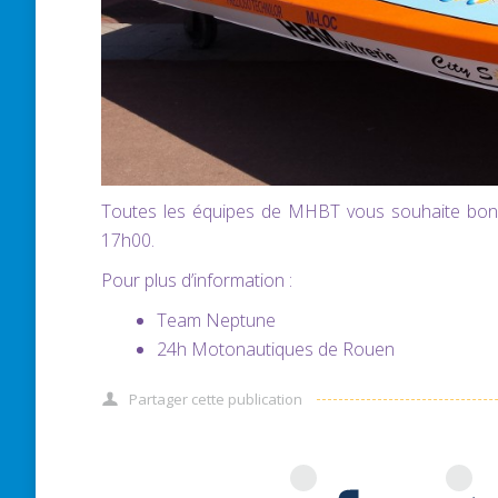
Toutes les équipes de MHBT vous souhaite bonne 
17h00.
Pour plus d’information :
Team Neptune
24h Motonautiques de Rouen
Partager cette publication