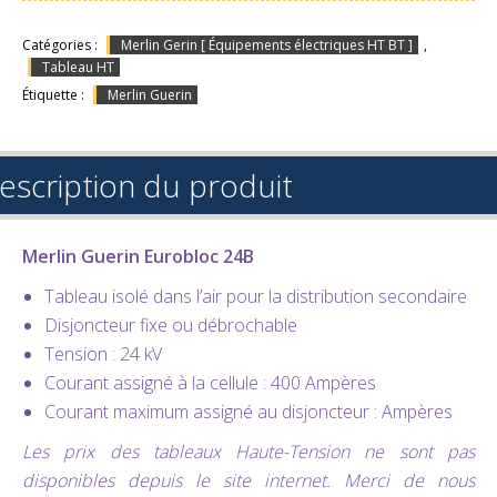
Catégories :
Merlin Gerin [ Équipements électriques HT BT ]
,
Tableau HT
Étiquette :
Merlin Guerin
escription du produit
Merlin Guerin Eurobloc 24B
Tableau isolé dans l’air pour la distribution secondaire
Disjoncteur fixe ou débrochable
Tension : 24 kV
Courant assigné à la cellule : 400 Ampères
Courant maximum assigné au disjoncteur : Ampères
Les prix des tableaux Haute-Tension ne sont pas
disponibles depuis le site internet. Merci de nous