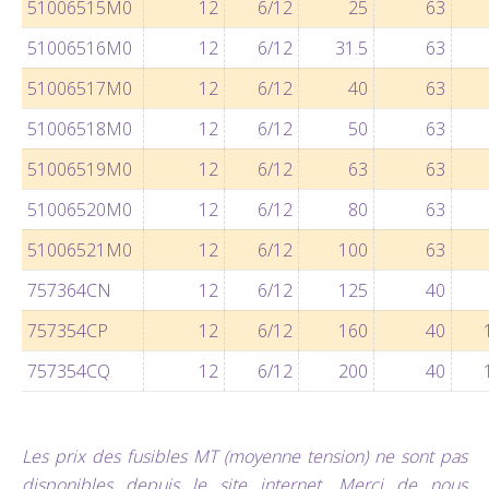
51006515M0
12
6/12
25
63
51006516M0
12
6/12
31.5
63
51006517M0
12
6/12
40
63
51006518M0
12
6/12
50
63
51006519M0
12
6/12
63
63
51006520M0
12
6/12
80
63
51006521M0
12
6/12
100
63
757364CN
12
6/12
125
40
757354CP
12
6/12
160
40
757354CQ
12
6/12
200
40
Les prix des fusibles MT (moyenne tension) ne sont pas
disponibles depuis le site internet. Merci de nous