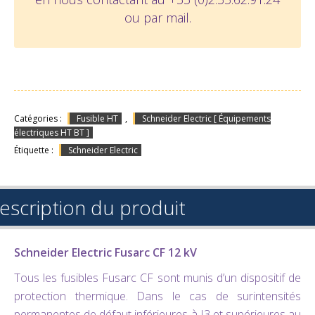
ou par
mail
.
Catégories :
Fusible HT
,
Schneider Electric [ Équipements
électriques HT BT ]
Étiquette :
Schneider Electric
escription du produit
Schneider Electric Fusarc CF 12 kV
Tous les fusibles Fusarc CF sont munis d’un dispositif de
protection thermique. Dans le cas de surintensités
permanentes de défaut inférieures à I3 et supérieures au