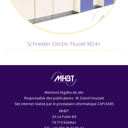
Schneider Electric Fluokit M24+
Mentions légales du site
Responsable des publications : M. David Housset
Site internet réalisé par le
prestataire informatique CAPI-EARS
MHBT
ZA Le Polen B4
76 710 Eslettes