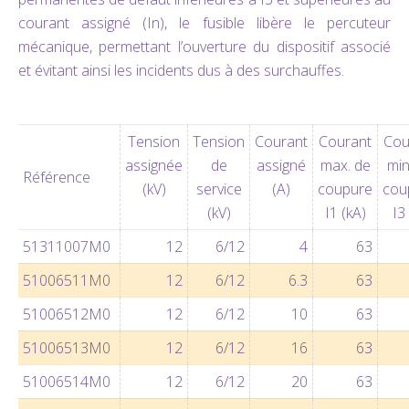
courant assigné (In), le fusible libère le percuteur
mécanique, permettant l’ouverture du dispositif associé
et évitant ainsi les incidents dus à des surchauffes.
Tension
Tension
Courant
Courant
Cou
assignée
de
assigné
max. de
min
Référence
(kV)
service
(A)
coupure
cou
(kV)
I1 (kA)
I3
51311007M0
12
6/12
4
63
51006511M0
12
6/12
6.3
63
51006512M0
12
6/12
10
63
51006513M0
12
6/12
16
63
51006514M0
12
6/12
20
63