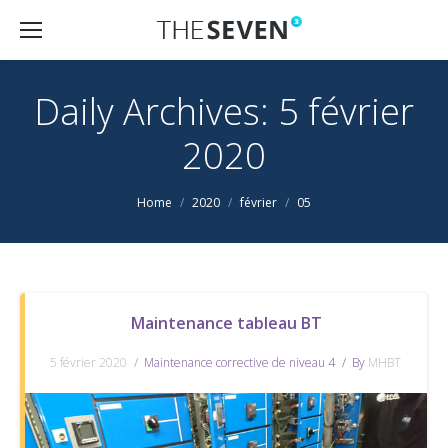
Daily Archives:
5 février
2020
You are here:
Home
2020
février
05
Maintenance tableau BT
5 février 2020
Maintenance corrective de niveau 4
By
MHBT